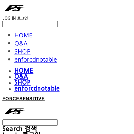
LOG IN
로그인
HOME
Q&A
SHOP
enforcdnotable
HOME
Q&A
SHOP
enforcdnotable
FORCESENSITIVE
Search
검색