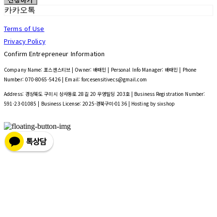
신청하기
카카오톡
Terms of Use
Privacy Policy
Confirm Entrepreneur Information
Company Name: 포스센스티브 | Owner: 배태민 | Personal Info Manager: 배태민 | Phone
Number: 070-8065-5426 | Email: forcesensitivecs@gmail.com
Address: 경상북도 구미시 상사동로 28길 20 우영빌딩 203호 | Business Registration Number:
591-23-01085
| Business License:
2025-경북구미-0136
| Hosting by sixshop