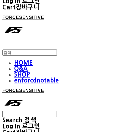
Log In
로그인
Cart
장바구니
FORCESENSITIVE
HOME
Q&A
SHOP
enforcdnotable
FORCESENSITIVE
Search
검색
Log In
로그인