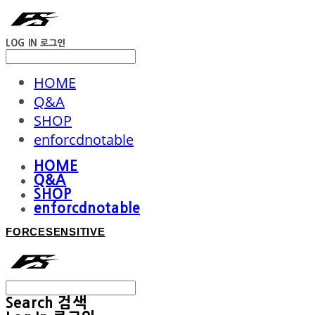
LOG IN
로그인
HOME
Q&A
SHOP
enforcdnotable
HOME
Q&A
SHOP
enforcdnotable
FORCESENSITIVE
Search
검색