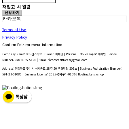
재입고 시 알림
신청하기
카카오톡
Terms of Use
Privacy Policy
Confirm Entrepreneur Information
Company Name: 포스센스티브 | Owner: 배태민 | Personal Info Manager: 배태민 | Phone
Number: 070-8065-5426 | Email: forcesensitivecs@gmail.com
Address: 경상북도 구미시 상사동로 28길 20 우영빌딩 203호 | Business Registration Number:
591-23-01085
| Business License:
2025-경북구미-0136
| Hosting by sixshop