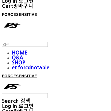
Log In
로그인
Cart
장바구니
FORCESENSITIVE
HOME
Q&A
SHOP
enforcdnotable
FORCESENSITIVE
Search
검색
Log In
로그인