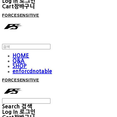
Log In
로그인
Cart
장바구니
FORCESENSITIVE
HOME
Q&A
SHOP
enforcdnotable
FORCESENSITIVE
Search
검색
Log In
로그인