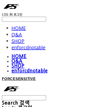
LOG IN
로그인
HOME
Q&A
SHOP
enforcdnotable
HOME
Q&A
SHOP
enforcdnotable
FORCESENSITIVE
Search
검색